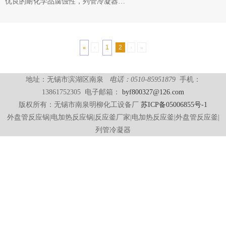
优良的耐化学品腐蚀性，列管冷凝器…
«
‹
1
2
›
»
地址：无锡市滨湖区南泉
电话：0510-85951879
手机：
13861752305 电子邮箱：
byf800327@126.com
版权所有：无锡市南泉明柳化工设备厂
苏ICP备05006855号-1
外盘管反应锅|电加热反应锅|反应釜厂家|电加热反应釜|外盘管反应釜|
列管冷凝器